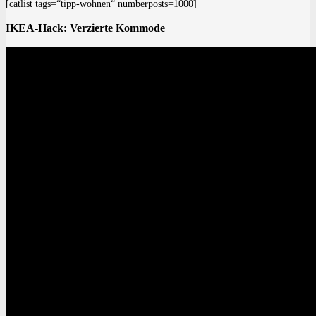
[catlist tags=“tipp-wohnen“ numberposts=1000]
IKEA-Hack: Verzierte Kommode